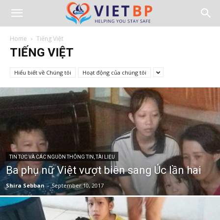
Home
Tiếng Việt
TIẾNG VIỆT
Hiểu biết về Chúng tôi
Hoạt động của chúng tôi
TIN TỨC VÀ CÁC NGUỒN THÔNG TIN, TÀI LIỆU
Ba phụ nữ Việt vượt biên sang Úc lần hai
Shira Sebban
-
September 10, 2017