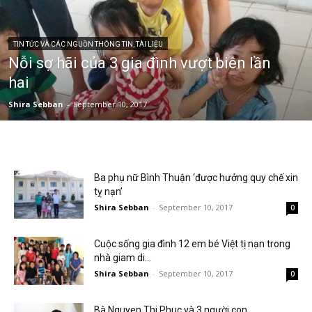
TIN TỨC VÀ CÁC NGUỒN THÔNG TIN, TÀI LIỆU
Nỗi sợ hãi của 3 gia đình vượt biên lần
hai
Shira Sebban
-
September 10, 2017
Ba phụ nữ Bình Thuận ‘được hưởng quy chế xin
tỵ nạn’
Shira Sebban
-
September 10, 2017
0
Cuộc sống gia đình 12 em bé Việt tị nạn trong
nhà giam di...
Shira Sebban
-
September 10, 2017
0
Bà Nguyen Thi Phuc và 3 người con