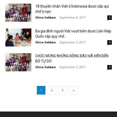
18 thuyền nhân Việt ở Indonesia được cấp qui
chế tị nạn
Shira Sebban
-
September 8, 2017
0
Ba gia đình người Việt vượt biên được Liên Hiệp
Quốc cấp quy chế...
Shira Sebban
-
September 5, 2017
0
CHÚC MỪNG NHỮNG ĐỒNG BÀO ĐÃ ĐẾN BẾN
BỜ TỰ DO
Shira Sebban
-
September 5, 2017
0
1
2
3