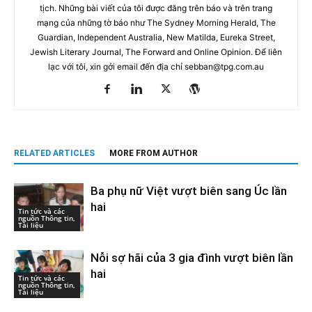
tịch. Những bài viết của tôi được đăng trên báo và trên trang
mạng của những tờ báo như The Sydney Morning Herald, The
Guardian, Independent Australia, New Matilda, Eureka Street,
Jewish Literary Journal, The Forward and Online Opinion. Để liên
lạc với tôi, xin gởi email đến địa chỉ
sebban@tpg.com.au
RELATED ARTICLES
MORE FROM AUTHOR
Ba phụ nữ Việt vượt biên sang Úc lần
hai
Tin tức và các
nguồn Thông tin,
Tài liệu
Nỗi sợ hãi của 3 gia đình vượt biên lần
hai
Tin tức và các
nguồn Thông tin,
Tài liệu