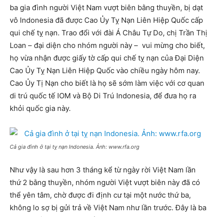
ba gia đình người Việt Nam vượt biên bằng thuyền, bị dạt
vô Indonesia đã được Cao Ủy Tỵ Nạn Liên Hiệp Quốc cấp
qui chế tỵ nạn. Trao đổi với đài Á Châu Tự Do, chị Trần Thị
Loan – đại diện cho nhóm người này – vui mừng cho biết,
họ vừa nhận được giấy tờ cấp qui chế tỵ nạn của Đại Diện
Cao Ủy Tỵ Nạn Liên Hiệp Quốc vào chiều ngày hôm nay.
Cao Ủy Tị Nạn cho biết là họ sẽ sớm làm việc với cơ quan
di trú quốc tế IOM và Bộ Di Trú Indonesia, để đưa họ ra
khỏi quốc gia này.
Cả gia đình ở tại tỵ nạn Indonesia. Ảnh: www.rfa.org
Như vậy là sau hơn 3 tháng kể từ ngày rời Việt Nam lần
thứ 2 bằng thuyền, nhóm người Việt vượt biên này đã có
thể yên tâm, chờ được đi định cư tại một nước thứ ba,
không lo sợ bị gửi trả về Việt Nam như lần trước. Đây là ba