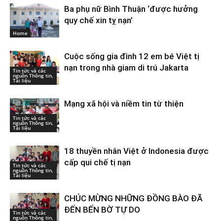
Ba phụ nữ Bình Thuận ‘được hưởng
quy chế xin tỵ nạn’
Home
Cuộc sống gia đình 12 em bé Việt tị
nạn trong nhà giam di trú Jakarta
Tin tức và các
nguồn Thông tin,
Tài liệu
Mạng xã hội và niềm tin từ thiện
Tin tức và các
nguồn Thông tin,
Tài liệu
18 thuyền nhân Việt ở Indonesia được
cấp qui chế tị nạn
Tin tức và các
nguồn Thông tin,
Tài liệu
CHÚC MỪNG NHỮNG ĐỒNG BÀO ĐÃ
ĐẾN BẾN BỜ TỰ DO
Tin tức và các
nguồn Thông tin,