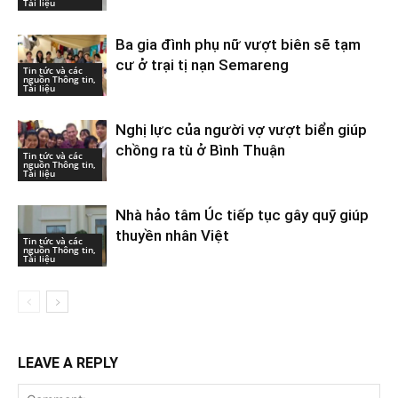
Tài liệu
Ba gia đình phụ nữ vượt biên sẽ tạm
cư ở trại tị nạn Semareng
Tin tức và các
nguồn Thông tin,
Tài liệu
Nghị lực của người vợ vượt biển giúp
chồng ra tù ở Bình Thuận
Tin tức và các
nguồn Thông tin,
Tài liệu
Nhà hảo tâm Úc tiếp tục gây quỹ giúp
thuyền nhân Việt
Tin tức và các
nguồn Thông tin,
Tài liệu
LEAVE A REPLY