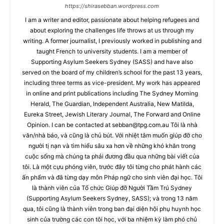
https://shirasebban.wordpress.com
I am a writer and editor, passionate about helping refugees and
about exploring the challenges life throws at us through my
writing. A former journalist, I previously worked in publishing and
taught French to university students. I am a member of
Supporting Asylum Seekers Sydney (SASS) and have also
served on the board of my children’s school for the past 13 years,
including three terms as vice-president. My work has appeared
in online and print publications including The Sydney Morning
Herald, The Guardian, Independent Australia, New Matilda,
Eureka Street, Jewish Literary Journal, The Forward and Online
Opinion. I can be contacted at
sebban@tpg.com.au
Tôi là nhà
văn/nhà báo, và cũng là chủ bút. Với nhiệt tâm muốn giúp đỡ cho
người tị nạn và tìm hiểu sâu xa hơn về những khó khăn trong
cuộc sống mà chúng ta phải đương đầu qua những bài viết của
tôi. Là một cựu phóng viên, trước đây tôi từng cho phát hành các
ấn phẩm và đã từng dạy môn Pháp ngữ cho sinh viên đại học. Tôi
là thành viên của Tổ chức Giúp đỡ Người Tầm Trú Sydney
(Supporting Asylum Seekers Sydney, SASS); và trong 13 năm
qua, tôi cũng là thành viên trong ban đại diện hội phụ huynh học
sinh của trường các con tôi học, với ba nhiệm kỳ làm phó chủ