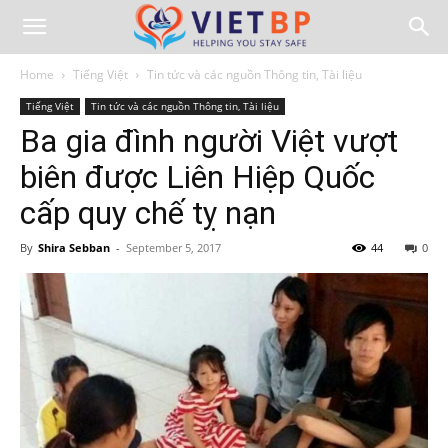
Home
Tiếng Việt
Tin tức và các nguồn Thông tin, Tài liệu
Tiếng Việt
Tin tức và các nguồn Thông tin, Tài liệu
Ba gia đình người Việt vượt
biên được Liên Hiệp Quốc
cấp quy chế tỵ nạn
By
Shira Sebban
-
September 5, 2017
44
0