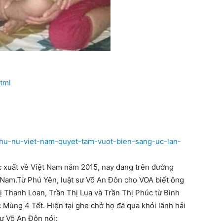
tml
phu-nu-viet-nam-quyet-tam-vuot-bien-sang-uc-lan-
ục xuất về Việt Nam năm 2015, nay đang trên đường
t Nam.Từ Phú Yên, luật sư Võ An Đôn cho VOA biết ông
ị Thanh Loan, Trần Thị Lụa và Trần Thị Phúc từ Bình
 Mùng 4 Tết. Hiện tại ghe chở họ đã qua khỏi lãnh hải
sư Võ An Đôn nói: