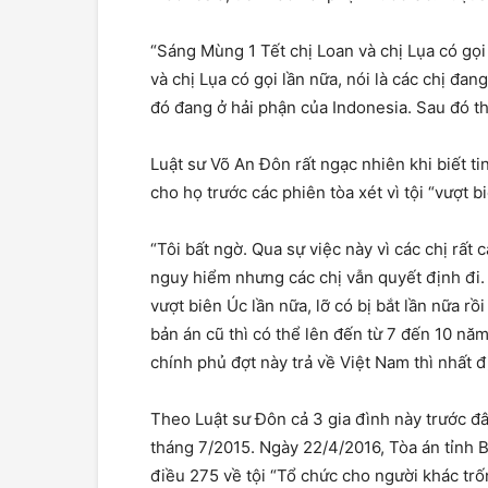
“Sáng Mùng 1 Tết chị Loan và chị Lụa có gọ
và chị Lụa có gọi lần nữa, nói là các chị đa
đó đang ở hải phận của Indonesia. Sau đó th
Luật sư Võ An Đôn rất ngạc nhiên khi biết ti
cho họ trước các phiên tòa xét vì tội “vượt b
“Tôi bất ngờ. Qua sự việc này vì các chị rấ
nguy hiểm nhưng các chị vẫn quyết định đi. 
vượt biên Úc lần nữa, lỡ có bị bắt lần nữa rồ
bản án cũ thì có thể lên đến từ 7 đến 10 năm
chính phủ đợt này trả về Việt Nam thì nhất 
Theo Luật sư Đôn cả 3 gia đình này trước đâ
tháng 7/2015. Ngày 22/4/2016, Tòa án tỉnh 
điều 275 về tội “Tổ chức cho người khác trố