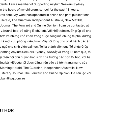
tudents. I am a member of Supporting Asylum Seekers Sydney
 the board of my children’s school for the past 13 years,
president. My work has appeared in online and print publications
Herald, The Guardian, Independent Australia, New Matilda,
 Journal, The Forward and Online Opinion. I can be contacted at
 văn/nhà báo, và cũng là chủ bút. Với nhiệt tâm muốn giúp đỡ cho
xa hơn về những khó khăn trong cuộc sống mà chúng ta phải đương
. Là một cựu phóng viên, trước đây tôi từng cho phát hành các ấn
ngữ cho sinh viên đại học. Tôi là thành viên của Tổ chức Giúp
porting Asylum Seekers Sydney, SASS); và trong 13 năm qua, tôi
ại diện hội phụ huynh học sinh của trường các con tôi học, với ba
ng bài viết của tôi được đăng trên báo và trên trang mạng của
Morning Herald, The Guardian, Independent Australia, New
 Literary Journal, The Forward and Online Opinion. Để liên lạc với
bban@tpg.com.au
UTHOR