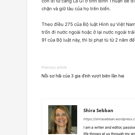
con đi từ cảng La Gi ở tỉnh Bình Thuận để đi
chặn và giữ tàu của họ trên biển.
Theo điều 275 của Bộ luật Hình sự Việt Nam
trốn đi nước ngoài hoặc ở lại nước ngoài tr
91 của Bộ luật này, thì bị phạt tù từ 2 năm đ
Previous article
Nỗi sợ hãi của 3 gia đình vượt biên lần hai
Shira Sebban
https://shirasebban.wordpress.
I am a writer and editor, pass
life throws at us through my wr