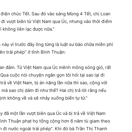
i điện chúc Tết. Sau đó vào sáng Mùng 4 Tết, chị Loan
ng đi vượt biên từ Việt Nam qua Úc, nhưng vào thời điểm
ì không liên lạc được nữa.”
n này vì trước đây ông từng là luật sư bào chữa miễn phí
iên trái phép” ở tỉnh Bình Thuận:
t can đảm. Từ Việt Nam qua Úc mênh mông sóng gió, rất
Qua cuộc nói chuyện ngắn gọn tôi hỏi tại sao lại đi
i trả về Việt Nam, bị án nặng lần nữa thì sao, cộng với
 mà sao chị dám đi như thế? Hai chị trả lời rằng nếu
định không về và sẽ nhảy xuống biển tự tử.”
y đã một lần vượt biên qua Úc và bị trả về Việt Nam
Bình Thuận phạt họ tổng cộng hơn 6 năm tù giam theo
n đi nước ngoài trái phép”. Khi đó bà Trần Thị Thanh