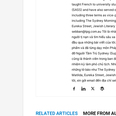
taught French to university s
(SASS) and have also served on
including three terms as vice-
including The Sydney Morning 
Eureka Street, Jewish Literary
sebban@tpg.com.au
Tôi là nhà
người tị nạn và tìm hiểu sâu 
đầu qua những bài viết của tôi
phẩm và đã từng dạy môn Pháp 
đỡ Người Tầm Trú Sydney (Sup
cũng là thành viên trong ban đ
nhiệm kỳ làm phó chủ tịch. Nhữ
những tờ báo như The Sydney 
Matilda, Eureka Street, Jewish
tôi, xin gởi email đến địa chỉ
se
RELATED ARTICLES
MORE FROM A