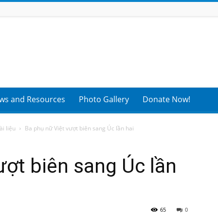
ws and Resources
Photo Gallery
Donate Now!
i liệu
Ba phụ nữ Việt vượt biên sang Úc lần hai
ượt biên sang Úc lần
65
0