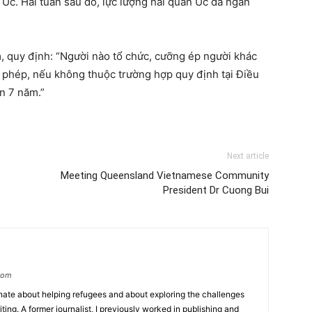
 Úc. Hai tuần sau đó, lực lượng hải quân Úc đã ngăn
, quy định: “Người nào tổ chức, cưỡng ép người khác
ái phép, nếu không thuộc trường hợp quy định tại Điều
ến 7 năm.”
Next article
Meeting Queensland Vietnamese Community
President Dr Cuong Bui
com
ionate about helping refugees and about exploring the challenges
iting. A former journalist, I previously worked in publishing and