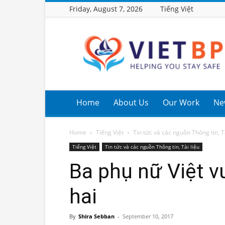
Friday, August 7, 2026
Tiếng Việt
Viet
BP
Home
About Us
Our Work
Ne
Home
Tiếng Việt
Tin tức và các nguồn Thông tin, Tà
Tiếng Việt
Tin tức và các nguồn Thông tin, Tài liệu
Ba phụ nữ Việt v
hai
By
Shira Sebban
-
September 10, 2017