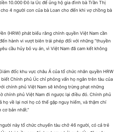
ền 10.000 Đô la Úc để ủng hộ gia đình bà Trần Thị
 cho 4 người con của bà Loan cho đến khi vợ chồng bà
yền (HRW) phát biểu rằng chính quyền Việt Nam cần
đến hành vi vượt biên trái phép đối với những “thuyền
c yêu cầu hủy bỏ vụ án, vì Việt Nam đã cam kết không
 Giám đốc khu vực châu Á của tổ chức nhân quyền HRW
c biết Chính phủ Úc chỉ phỏng vấn họ ngắn trên tàu của
 với chính phủ Việt Nam sẽ không trừng phạt những
iờ chính phủ Việt Nam đi ngược lại điều đó. Chính phủ
rả họ về lại nơi họ có thể gặp nguy hiểm, và thậm chí
h cơ bản nhất.”
người này tổ chức chuyến tàu chở 46 người, có cả trẻ