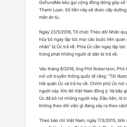
GoFundMe kêu gọi cộng đồng đóng góp số ti
Thanh Loan. Số tiền này sẽ được cấp dưỡng
mãn án tù.
Ngày 23/5/2016, Tổ chức Theo dõi Nhân qu
hủy bỏ ngay lập tức mọi cáo buộc liên quan 
nhân” bị Úc trả về. Phía Úc cần ngay lập tứ
trừng phạt những người di dân bị trả về.
Vào tháng 8/2016, ông Phil Robertson, Phó
nói với truyền thông quốc tế rằng: “Tôi đượ
Hải quân Úc và trả họ về. Chính phủ Úc nói
người này. Khi đó Việt Nam đồng ý. Và bây g
Úc đã bỏ rơi những người này. Đầu tiên, là t
không theo dõi việc gì đang xảy ra theo các
Theo báo chí Việt Nam, ngày 7/3/2015, bốn 