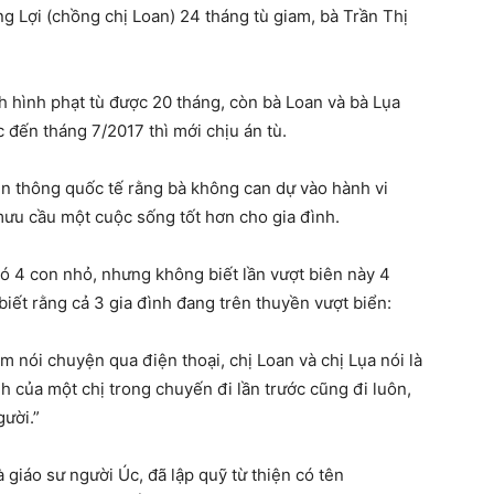
g Lợi (chồng chị Loan) 24 tháng tù giam, bà Trần Thị
h hình phạt tù được 20 tháng, còn bà Loan và bà Lụa
 đến tháng 7/2017 thì mới chịu án tù.
ền thông quốc tế rằng bà không can dự vào hành vi
mưu cầu một cuộc sống tốt hơn cho gia đình.
có 4 con nhỏ, nhưng không biết lần vượt biên này 4
biết rằng cả 3 gia đình đang trên thuyền vượt biển:
ểm nói chuyện qua điện thoại, chị Loan và chị Lụa nói là
ình của một chị trong chuyến đi lần trước cũng đi luôn,
ười.”
giáo sư người Úc, đã lập quỹ từ thiện có tên